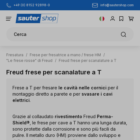
info@sautershop.com
+49 (0) 8152 92898-0
Passa al contenuto principale
Cerca
Fresatura
/
Frese per fresatrice a mano / frese HM
/
"Le frese rosse" di Freud
/
Freud frese per scanalature a T
Freud frese per scanalature a T
Frese a T per fresare
le cavità nelle cornici
per il
montaggio diretto a parete e per
svasare i cavi
elettrici
.
Grazie al collaudato
rivestimento
Freud
Perma-
Shield®
, le frese per cave a T hanno una lunga durata,
sono protette dalla corrosione e sono più facili da
pulire. Il metallo duro (HM) proviene dallo sviluppo e