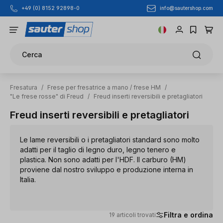
info@sautershop.com
+49 (0) 8152 92898-0
Passa al contenuto principale
Cerca
Fresatura
/
Frese per fresatrice a mano / frese HM
/
"Le frese rosse" di Freud
/
Freud inserti reversibili e pretagliatori
Freud inserti reversibili e pretagliatori
Le lame reversibili o i pretagliatori standard sono molto
adatti per il taglio di legno duro, legno tenero e
plastica. Non sono adatti per l'HDF. Il carburo (HM)
proviene dal nostro sviluppo e produzione interna in
Italia.
Filtra e ordina
19 articoli trovati