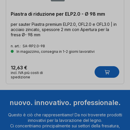
Piastra di riduzione per ELP2.0 - Ø 98 mm
per sauter Piastra premium ELP2.0, OFL2.0 e OFL3.0 | in
acciaio zincato, spessore 2 mm con Apertura per la
fresa Ø- 98 mm
n. art.:
SA-RP2.0-98
In magazzino, consegna in 1-2 giorni lavorativi
12,63 €
incl. IVA più costi di
spedizione
nuovo. innovativo. professionale.
Questo è ciò che rappresentiamo! Da noi troverete prodotti
innovativi per la lavorazione del legno.
Ci concentriamo principalmente sui settori della fresatura,