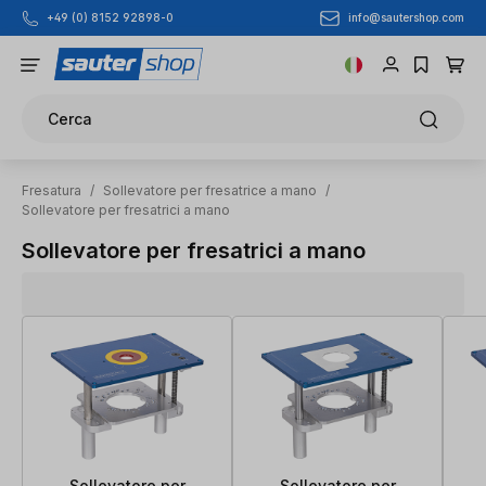
info@sautershop.com
+49 (0) 8152 92898-0
Passa al contenuto principale
Cerca
Fresatura
/
Sollevatore per fresatrice a mano
/
Sollevatore per fresatrici a mano
Sollevatore per fresatrici a mano
Sollevatore per
Sollevatore per