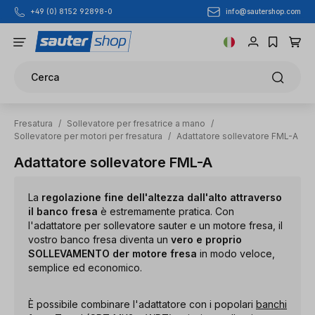
info@sautershop.com
+49 (0) 8152 92898-0
Passa al contenuto principale
Cerca
Fresatura
/
Sollevatore per fresatrice a mano
/
Sollevatore per motori per fresatura
/
Adattatore sollevatore FML-A
Adattatore sollevatore FML-A
La
regolazione fine dell'altezza dall'alto attraverso
il banco fresa
è estremamente pratica. Con
l'adattatore per sollevatore sauter e un motore fresa, il
vostro banco fresa diventa un
vero e proprio
SOLLEVAMENTO der motore fresa
in modo veloce,
semplice ed economico.
È possibile combinare l'adattatore con i popolari
banchi