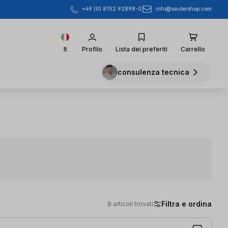
info@sautershop.com
+49 (0) 8152 92898-0
It
Profilo
Lista dei preferiti
Carrello
consulenza tecnica
Filtra e ordina
8 articoli trovati