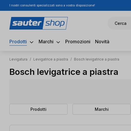
I nostri consulenti specializzati sono a vostra disposizione!
ssa al contenuto principale
Salta alla ricerca
Passa alla navigazione principale
Cerca
Prodotti
Marchi
Promozioni
Novità
Levigatura
/
Levigatrice a piastra
/
Bosch levigatrice a piastra
Bosch levigatrice a piastra
Prodotti
Marchi
8 articoli trovati