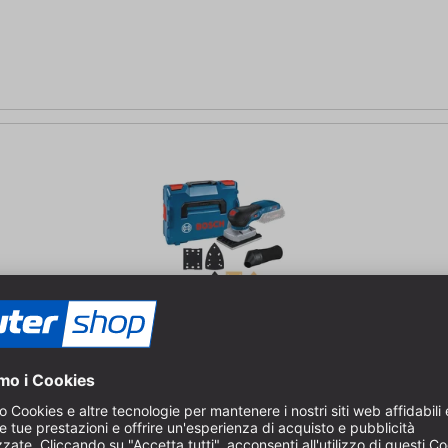
le a batteria
| Corsa di levigatura da 1,6 mm | L-Boxx