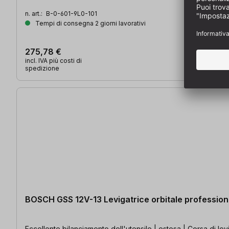
n. art.:
B-0-601-9L0-101
Tempi di consegna 2 giorni lavorativi
275,78 €
incl. IVA più costi di
spedizione
BOSCH GSS 12V-13 Levigatrice orbitale professiona
Eccellente bilanciamento dell'utensile | estesa | Corsa di lev