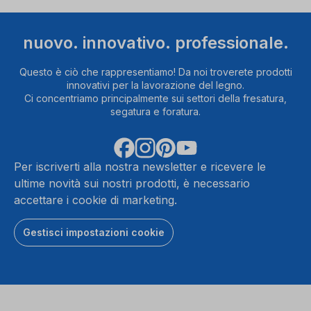
ad
accettare
il
nuovo. innovativo. professionale.
servizio
per
Questo è ciò che rappresentiamo! Da noi troverete prodotti
guardare
innovativi per la lavorazione del legno.
questo
Ci concentriamo principalmente sui settori della fresatura,
video.
segatura e foratura.
Ulteriori
informazioni
Per iscriverti alla nostra newsletter e ricevere le
ultime novità sui nostri prodotti, è necessario
Accetta
accettare i cookie di marketing.
powered
Gestisci impostazioni cookie
by
Usercentrics
Consent
Management
Platform