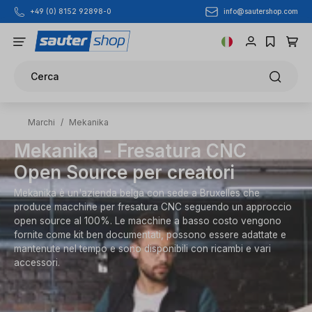
info@sautershop.com
+49 (0) 8152 92898-0
Passa al contenuto principale
Cerca
Marchi
/
Mekanika
Mekanika - Fresatura CNC
Open Source per creatori
Mekanika è un'azienda belga con sede a Bruxelles che
produce macchine per fresatura CNC seguendo un approccio
open source al 100%. Le macchine a basso costo vengono
fornite come kit ben documentati, possono essere adattate e
mantenute nel tempo e sono disponibili con ricambi e vari
accessori.