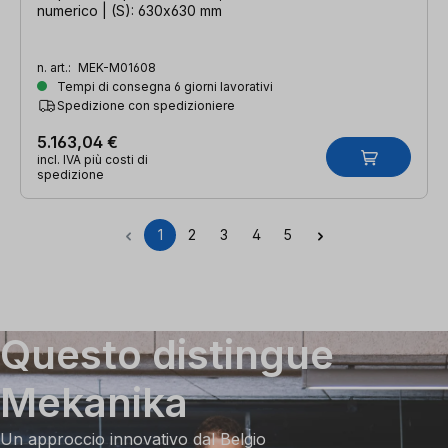
numerico | (S): 630x630 mm
n. art.:
MEK-M01608
Tempi di consegna 6 giorni lavorativi
Spedizione con spedizioniere
5.163,04 €
incl. IVA più costi di
spedizione
1
2
3
4
5
Pagina
Pagina
Pagina
Pagina
Pagina
Questo distingue
Mekanika
Un approccio innovativo dal Belgio