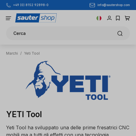
info@sautershop.com
+49 (0) 8152 92898-0
Passa al contenuto principale
Cerca
Marchi
/
Yeti Tool
YETI Tool
Yeti Tool ha sviluppato una delle prime fresatrici CNC
mobili ma a tutti gli effetti con una tecnologia