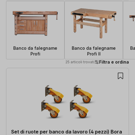
Banco da falegname
Banco da falegname
B
Profi
Profi II
Filtra e ordina
25 articoli trovati
25 articoli trovati
Set di ruote per banco da lavoro (4 pezzi) Bora