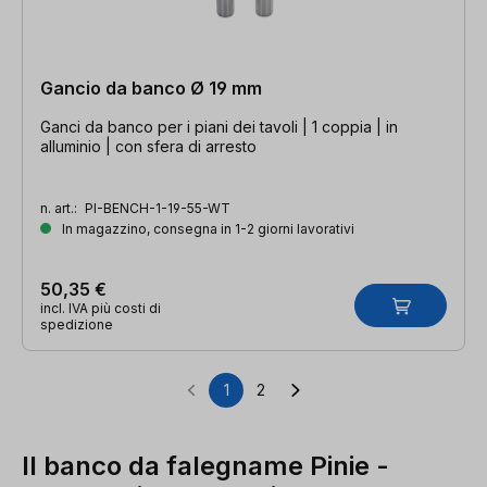
Gancio da banco Ø 19 mm
Ganci da banco per i piani dei tavoli | 1 coppia | in
alluminio | con sfera di arresto
n. art.:
PI-BENCH-1-19-55-WT
In magazzino, consegna in 1-2 giorni lavorativi
50,35 €
incl. IVA più costi di
spedizione
1
2
Pagina
Pagina
Il banco da falegname Pinie -