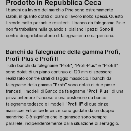
Prodotto in Repubblica Ceca
I banchi da lavoro del marchio Pine sono estremamente
stabili, in quanto dotati di piani di lavoro molto spessi. Questo
li rende molto pesanti e resistenti. Il banco da falegname Pinie
non fa traballare nulla quando si piallano i pezzi. Sono il
centro di ogni laboratorio di falegnameria e carpenteria.
Banchi da falegname della gamma Profi,
Profi-Plus e Profi II
Tutti i banchi da falegname "Profi", "Profi-Plus" e "Profi II"
sono dotati di un piano continuo di 120 mm di spessore
realizzato con tre strati di faggio massiccio. I banchi da
falegname della gamma
"Profi"
sono dotati di due pinze
francesi, i modelli di Banco da falegname
"Profi Plus"
di una
pinza anteriore francese e una posteriore da banco
falegname tedesco e i modelli
"Profi II"
di due pinze
massicce. Entrambe le pinze sono guidate da un doppio
mandrino. Ciò significa che le ganasce sono sempre
parallele, indipendentemente dalla situazione di serraggio.