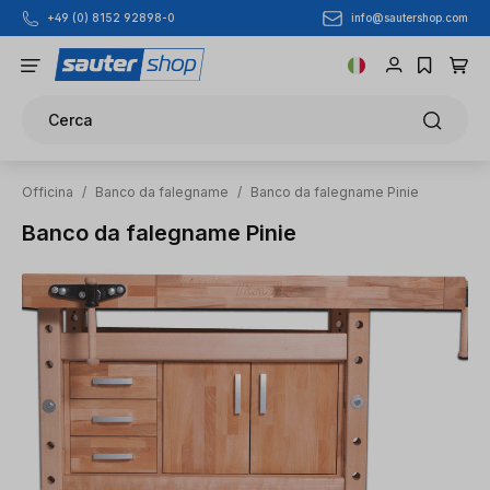
info@sautershop.com
+49 (0) 8152 92898-0
Passa al contenuto principale
Cerca
Officina
/
Banco da falegname
/
Banco da falegname Pinie
Banco da falegname Pinie