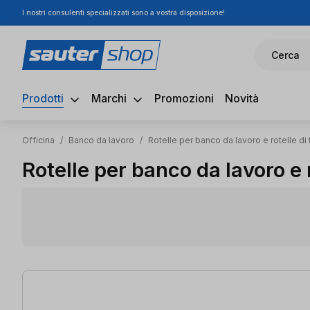
I nostri consulenti specializzati sono a vostra disposizione!
ssa al contenuto principale
Salta alla ricerca
Passa alla navigazione principale
Cerca
Prodotti
Marchi
Promozioni
Novità
Officina
/
Banco da lavoro
/
Rotelle per banco da lavoro e rotelle di
Rotelle per banco da lavoro e 
5 articoli trovati