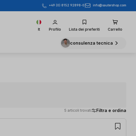
info@sautershop.com
+49 (0) 8152 92898-0
It
Profilo
Lista dei preferiti
Carrello
consulenza tecnica
Filtra e ordina
5 articoli trovati