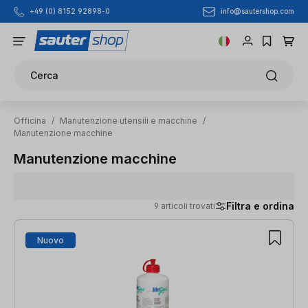
info@sautershop.com
+49 (0) 8152 92898-0
Passa al contenuto principale
Cerca
Officina
/
Manutenzione utensili e macchine
/
Manutenzione macchine
Manutenzione macchine
Filtra e ordina
9 articoli trovati
9 articoli trovati
Nuovo