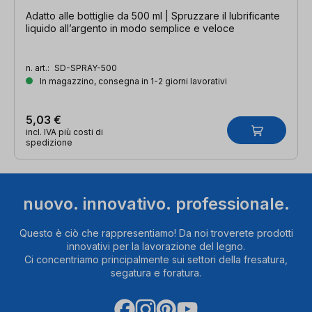
Adatto alle bottiglie da 500 ml | Spruzzare il lubrificante
liquido all’argento in modo semplice e veloce
n. art.:
SD-SPRAY-500
In magazzino, consegna in 1-2 giorni lavorativi
5,03 €
incl. IVA più costi di
spedizione
nuovo. innovativo. professionale.
Questo è ciò che rappresentiamo! Da noi troverete prodotti
innovativi per la lavorazione del legno.
Ci concentriamo principalmente sui settori della fresatura,
segatura e foratura.