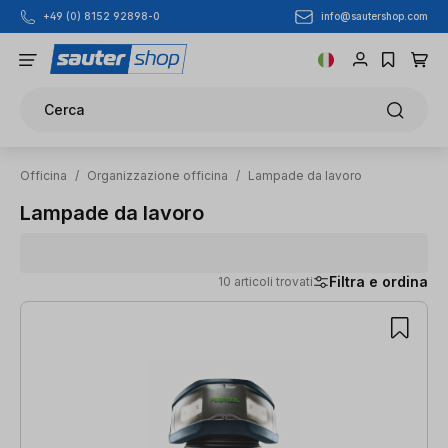
info@sautershop.com
+49 (0) 8152 92898-0
Passa al contenuto principale
Cerca
Officina
/
Organizzazione officina
/
Lampade da lavoro
Lampade da lavoro
Filtra e ordina
10 articoli trovati
10 articoli trovati