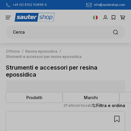
info@sautershop.com
+49 (0) 8152 92898-0
Passa al contenuto principale
Cerca
Officina
/
Resina epossidica
/
Strumenti e accessori per resina epossidica
Strumenti e accessori per resina
epossidica
Prodotti
Marchi
Filtra e ordina
29 articoli trovati
29 articoli trovati