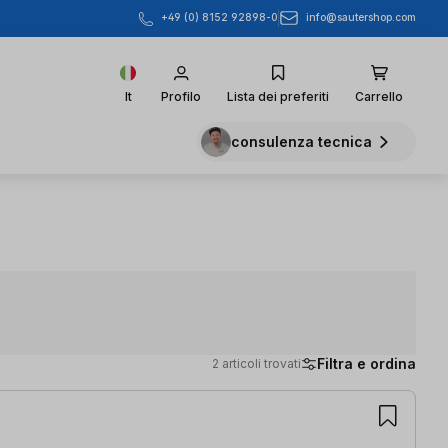
info@sautershop.com
+49 (0) 8152 92898-0
It
Profilo
Lista dei preferiti
Carrello
consulenza tecnica
Filtra e ordina
2 articoli trovati