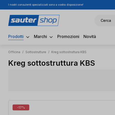
I nostri consulenti specializzati sono a vostra disposizione!
ssa al contenuto principale
Salta alla ricerca
Passa alla navigazione principale
Cerca
Prodotti
Marchi
Promozioni
Novità
Officina
/
Sottostrutture
/
Kreg sottostruttura KBS
Kreg sottostruttura KBS
2 articoli trovati
-17%