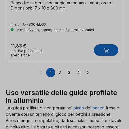
Banco fresa per il montaggio autonomo - anodizzato |
Dimensioni: 17 x 10 x 800 mm
n. art.:
AF-800-ELOX
In magazzino, consegna in 1-2 giorni lavorativi
11,63 €
incl. IVA più costi di
spedizione
1
2
3
4
Pagina
Pagina
Pagina
Pagina
Uso versatile delle guide profilate
in alluminio
La guida profilata è incorporata nel
piano
del
banco
fresa e
diventa così un terreno di gioco per pettini a pressione,
Arresto angolare regolabile, dadi scanalati, morsetti da tavolo
e molto altro. La battuta e gli altri accessori possono essere