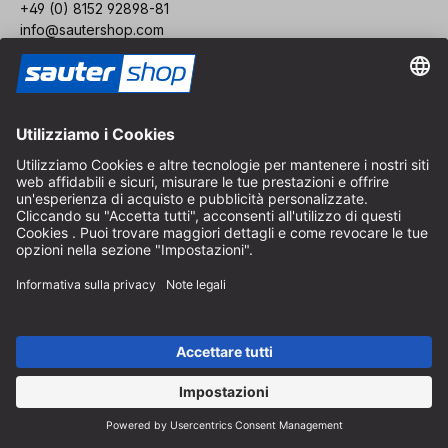
+49 (0) 8152 92898-81
info@sautershop.com
Orari telefonici dal lunedì al venerdì
08:30 - 12:30 & 14:00 - 16:30
Indirizzo
Negozio / Punto vendita
Arzbergerstraße 4
82211 Herrsching
Germania
Come arrivare
Orari di apertura in loco
Dal lunedì al venerdì
8:30 - 12:30 & 14:00 - 16:30