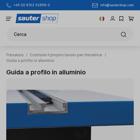
info@sautershop.com
+49 (0) 8152 92898-0
Passa al contenuto principale
Cerca
Fresatura
/
Costruire il proprio tavolo per fresatrice
/
Guida a profilo in alluminio
Guida a profilo in alluminio