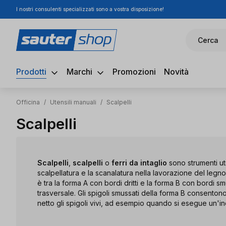
I nostri consulenti specializzati sono a vostra disposizione!
ssa al contenuto principale
Salta alla ricerca
Passa alla navigazione principale
Cerca
Prodotti
Marchi
Promozioni
Novità
Officina
/
Utensili manuali
/
Scalpelli
Scalpelli
Scalpelli
,
scalpelli
o
ferri da intaglio
sono strumenti uti
scalpellatura e la scanalatura nella lavorazione del legno
è tra la forma A con bordi dritti e la forma B con bordi s
trasversale. Gli spigoli smussati della forma B consentono
netto gli spigoli vivi, ad esempio quando si esegue un'in