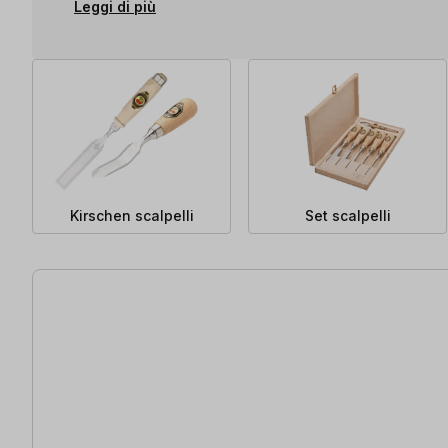
Leggi di più
Kirschen scalpelli
Set scalpelli
64 articoli trovati