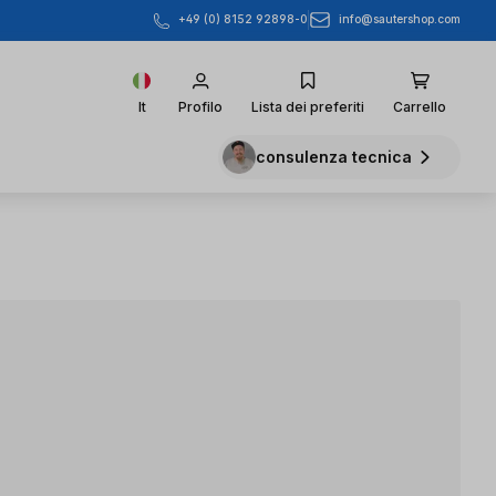
info@sautershop.com
+49 (0) 8152 92898-0
It
Profilo
Lista dei preferiti
Carrello
consulenza tecnica