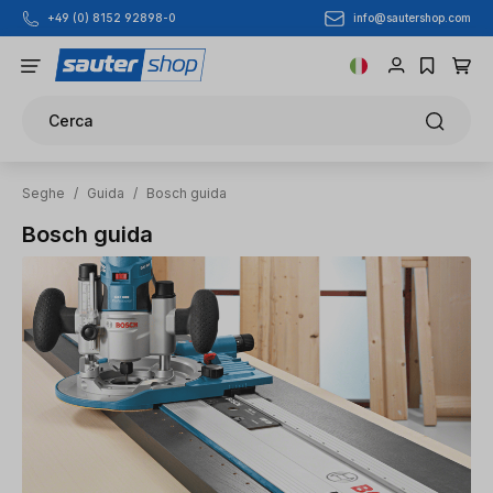
info@sautershop.com
+49 (0) 8152 92898-0
Passa al contenuto principale
Cerca
Seghe
/
Guida
/
Bosch guida
Bosch guida