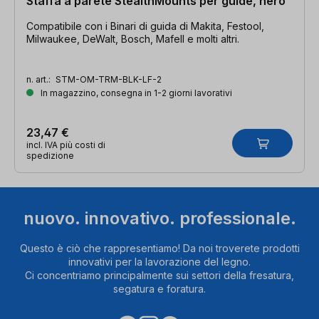
Staffa a parete StealthMounts per guide, nero
Compatibile con i Binari di guida di Makita, Festool,
Milwaukee, DeWalt, Bosch, Mafell e molti altri.
n. art.:
STM-OM-TRM-BLK-LF-2
In magazzino, consegna in 1-2 giorni lavorativi
23,47 €
incl. IVA più costi di
spedizione
nuovo. innovativo. professionale.
Questo è ciò che rappresentiamo! Da noi troverete prodotti
innovativi per la lavorazione del legno.
Ci concentriamo principalmente sui settori della fresatura,
segatura e foratura.