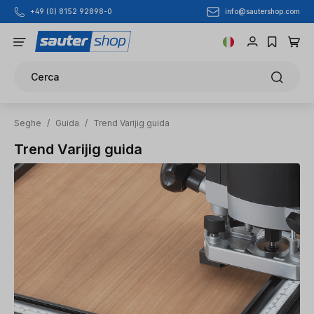
info@sautershop.com
+49 (0) 8152 92898-0
Passa al contenuto principale
Cerca
Seghe
/
Guida
/
Trend Varijig guida
Trend Varijig guida