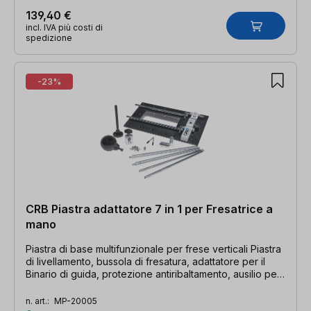
139,40 €
incl. IVA più costi di
spedizione
-23%
CRB Piastra adattatore 7 in 1 per Fresatrice a
mano
Piastra di base multifunzionale per frese verticali Piastra
di livellamento, bussola di fresatura, adattatore per il
Binario di guida, protezione antiribaltamento, ausilio per
la tenonatura, guida parallela e piastra adattatore
VARIJIG in un'unica soluzione
n. art.:
MP-20005