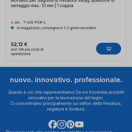
Morsetto per Sagoma di fresatura Varijig Spessore di
serraggio max.: 51 mm | 1 coppia
n. art.:
T-VJS-PCK-L
In magazzino, consegna in 1-2 giorni lavorativi
52,12 €
incl. IVA più costi di
spedizione
nuovo. innovativo. professionale.
Questo è ciò che rappresentiamo! Da noi troverete prodotti
innovativi per la lavorazione del legno.
Ci concentriamo principalmente sui settori della fresatura,
segatura e foratura.