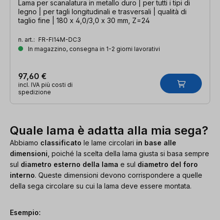
Lama per scanalatura in metallo duro | per tutti i tipi di
legno | per tagli longitudinali e trasversali | qualità di
taglio fine | 180 x 4,0/3,0 x 30 mm, Z=24
n. art.:
FR-FI14M-DC3
In magazzino, consegna in 1-2 giorni lavorativi
97,60 €
incl. IVA più costi di
spedizione
Quale lama è adatta alla mia sega?
Abbiamo
classificato
le lame circolari
in base alle
dimensioni
, poiché la scelta della lama giusta si basa sempre
sul
diametro esterno della lama
e sul
diametro del foro
interno
. Queste dimensioni devono corrispondere a quelle
della sega circolare su cui la lama deve essere montata.
Esempio: