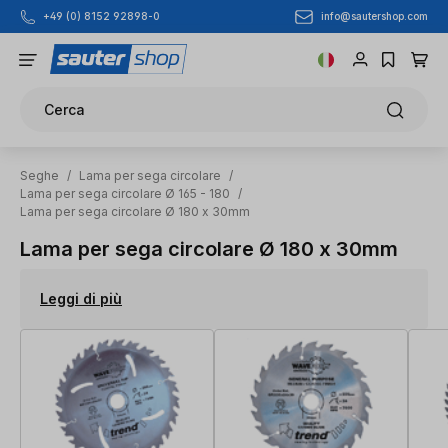
info@sautershop.com
+49 (0) 8152 92898-0
Passa al contenuto principale
Cerca
Seghe
/
Lama per sega circolare
/
Lama per sega circolare Ø 165 - 180
/
Lama per sega circolare Ø 180 x 30mm
Lama per sega circolare Ø 180 x 30mm
Leggi di più