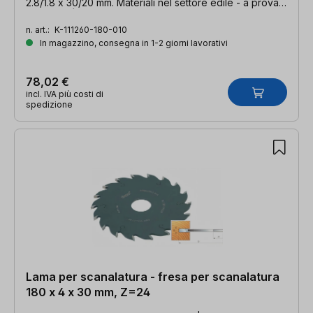
2.8/1.8 x 30/20 mm. Materiali nel settore edile - a prova
di chiodo | 180 x 2,8/1,8 x 30/20mm, Z=30 WZ
n. art.:
K-111260-180-010
In magazzino, consegna in 1-2 giorni lavorativi
78,02 €
incl. IVA più costi di
spedizione
Lama per scanalatura - fresa per scanalatura
180 x 4 x 30 mm, Z=24