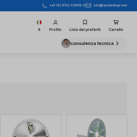
info@sautershop.com
+49 (0) 8152 92898-0
It
Profilo
Lista dei preferiti
Carrello
consulenza tecnica