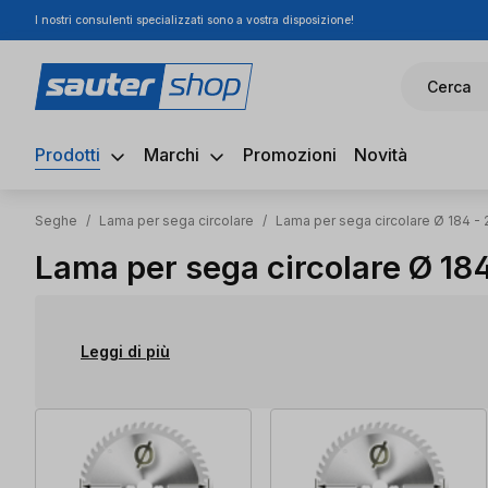
I nostri consulenti specializzati sono a vostra disposizione!
ssa al contenuto principale
Salta alla ricerca
Passa alla navigazione principale
Cerca
Prodotti
Marchi
Promozioni
Novità
Seghe
/
Lama per sega circolare
/
Lama per sega circolare Ø 184 - 
Lama per sega circolare Ø 184
Leggi di più