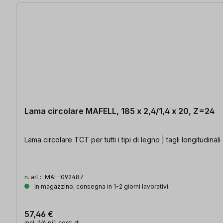
Lama circolare MAFELL, 185 x 2,4/1,4 x 20, Z=24
Lama circolare TCT per tutti i tipi di legno | tagli longitudinal
n. art.:
MAF-092487
In magazzino, consegna in 1-2 giorni lavorativi
57,46 €
incl. IVA più costi di