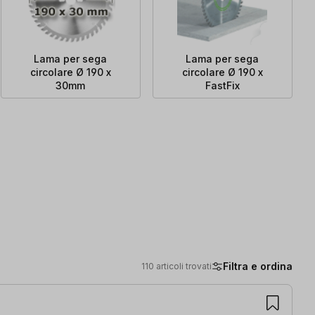
Lama per sega
Lama per sega
circolare Ø 190 x
circolare Ø 190 x
30mm
FastFix
Filtra e ordina
110 articoli trovati