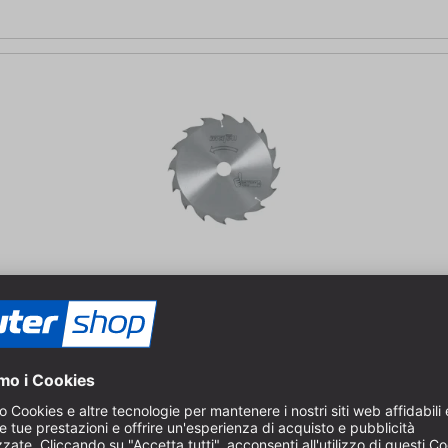
 tagli a strappo | tagli longitudinali | denti alternati