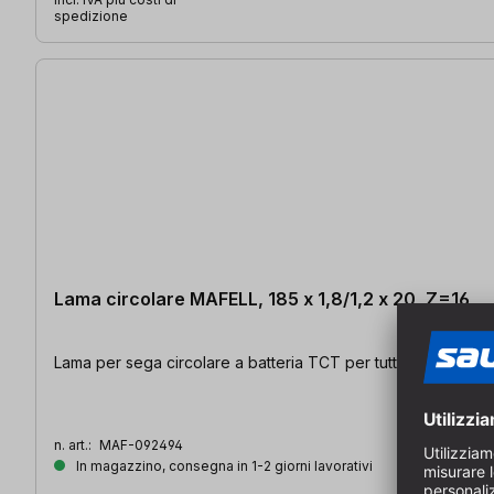
spedizione
Lama circolare MAFELL, 185 x 1,8/1,2 x 20, Z=16
Lama per sega circolare a batteria TCT per tutti i tipi di legno |
n. art.:
MAF-092494
In magazzino, consegna in 1-2 giorni lavorativi