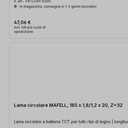
n. art.:
FR-LU1H-0200
In magazzino, consegna in 1-2 giorni lavorativi
47,06 €
incl. IVA più costi di
spedizione
Lama circolare MAFELL, 185 x 1,8/1,2 x 20, Z=32
Lama circolare a batteria TCT per tutti i tipi di legno | longit