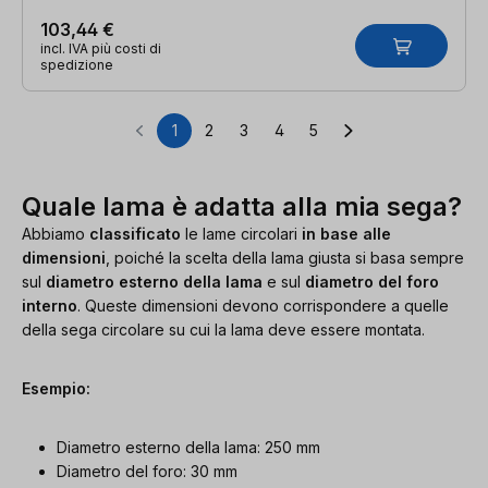
103,44 €
incl. IVA più costi di
spedizione
1
2
3
4
5
Pagina
Pagina
Pagina
Pagina
Pagina
Quale lama è adatta alla mia sega?
Abbiamo
classificato
le lame circolari
in base alle
dimensioni
, poiché la scelta della lama giusta si basa sempre
sul
diametro esterno della lama
e sul
diametro del foro
interno
. Queste dimensioni devono corrispondere a quelle
della sega circolare su cui la lama deve essere montata.
Esempio:
Diametro esterno della lama: 250 mm
Diametro del foro: 30 mm