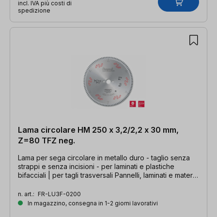
incl. IVA più costi di
spedizione
Lama circolare HM 250 x 3,2/2,2 x 30 mm,
Z=80 TFZ neg.
Lama per sega circolare in metallo duro - taglio senza
strappi e senza incisioni - per laminati e plastiche
bifacciali | per tagli trasversali Pannelli, laminati e materie
plastiche | per tagli trasversali - qualità di taglio
estremamente fine | 250 x 3,2/2,2 x 30 mm, Z=80 TFZ
n. art.:
FR-LU3F-0200
neg.
In magazzino, consegna in 1-2 giorni lavorativi