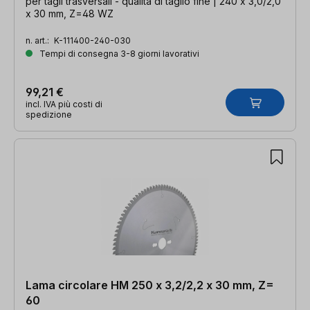
per tagli trasversali - qualità di taglio fine | 240 x 3,0/2,0
x 30 mm, Z=48 WZ
n. art.:
K-111400-240-030
Tempi di consegna 3-8 giorni lavorativi
99,21 €
incl. IVA più costi di
spedizione
Lama circolare HM 250 x 3,2/2,2 x 30 mm, Z=
60