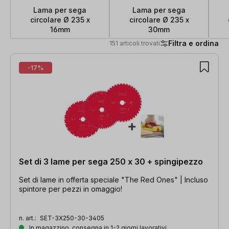
Lama per sega
Lama per sega
circolare Ø 235 x
circolare Ø 235 x
16mm
30mm
Filtra e ordina
151 articoli trovati
151 articoli trovati
-17%
Set di 3 lame per sega 250 x 30 + spingipezzo
Set di lame in offerta speciale "The Red Ones" | Incluso
spintore per pezzi in omaggio!
n. art.:
SET-3X250-30-3405
In magazzino, consegna in 1-2 giorni lavorativi