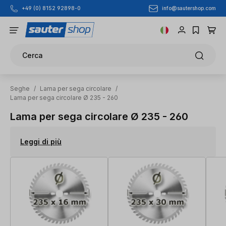
info@sautershop.com
+49 (0) 8152 92898-0
Passa al contenuto principale
Cerca
Seghe
/
Lama per sega circolare
/
Lama per sega circolare Ø 235 - 260
Lama per sega circolare Ø 235 - 260
Leggi di più