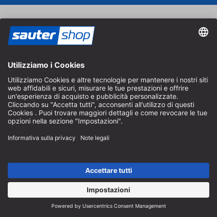
Buoni regalo
Regalate una gioia ai vostri cari con il buono regalo
sautershop.
Ordina buono regalo
Catalogo
Ordinate gratuitamente il catalogo sautershop e scoprite la
nostra gamma completa.
Ordina catalogo
Pagamento