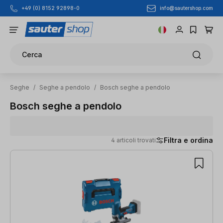
info@sautershop.com
+49 (0) 8152 92898-0
Passa al contenuto principale
Cerca
Seghe
/
Seghe a pendolo
/
Bosch seghe a pendolo
Bosch seghe a pendolo
Filtra e ordina
4 articoli trovati
4 articoli trovati