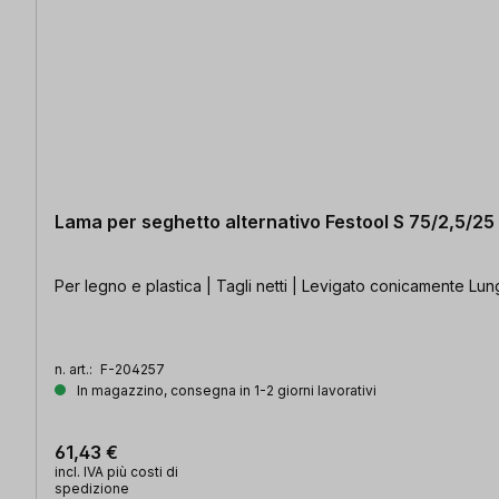
Lama per seghetto alternativo Festool S 75/2,5/2
Per legno e plastica | Tagli netti | Levigato conicamente Lun
n. art.:
F-204257
In magazzino, consegna in 1-2 giorni lavorativi
61,43 €
incl. IVA più costi di
spedizione