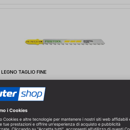
/5 LEGNO TAGLIO FINE
0/75 mm | Passo dei denti: 10 tpi / 2,5 mm | 5 pezzi