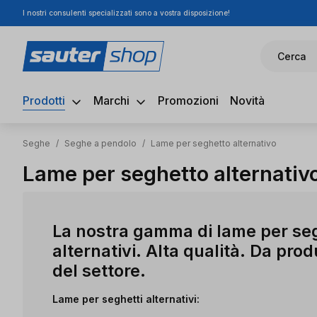
I nostri consulenti specializzati sono a vostra disposizione!
ssa al contenuto principale
Salta alla ricerca
Passa alla navigazione principale
Cerca
Prodotti
Marchi
Promozioni
Novità
Seghe
/
Seghe a pendolo
/
Lame per seghetto alternativo
Lame per seghetto alternativ
La nostra gamma di lame per seg
alternativi. Alta qualità. Da prod
del settore.
Lame per seghetti alternativi: