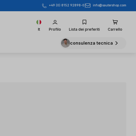
info@sautershop.com
+49 (0) 8152 92898-0
It
Profilo
Lista dei preferiti
Carrello
consulenza tecnica