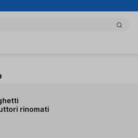
o
hetti
uttori rinomati