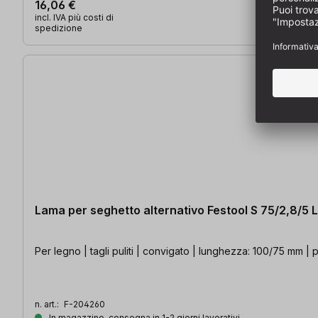
16,06 €
incl. IVA più costi di
spedizione
Lama per seghetto alternativo Festool S 75/2,8/
Per legno | tagli puliti | convigato | lunghezza: 100/75 mm | p
n. art.:
F-204260
In magazzino, consegna in 1-2 giorni lavorativi