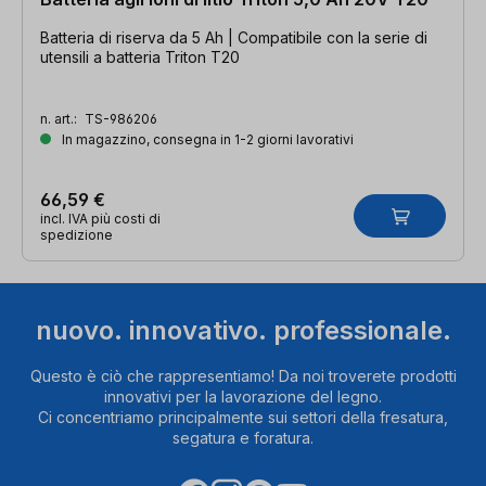
Batteria di riserva da 5 Ah | Compatibile con la serie di
utensili a batteria Triton T20
n. art.:
TS-986206
In magazzino, consegna in 1-2 giorni lavorativi
66,59 €
incl. IVA più costi di
spedizione
nuovo. innovativo. professionale.
Questo è ciò che rappresentiamo! Da noi troverete prodotti
innovativi per la lavorazione del legno.
Ci concentriamo principalmente sui settori della fresatura,
segatura e foratura.