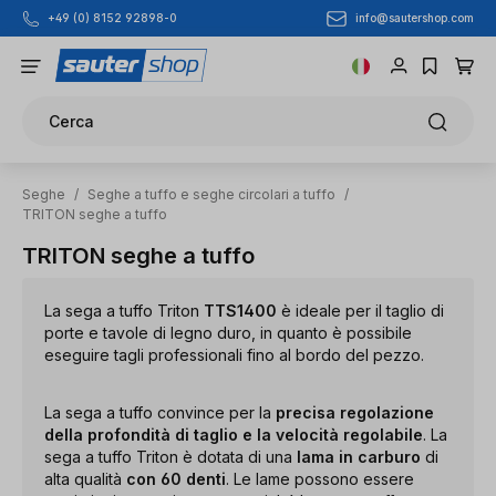
info@sautershop.com
+49 (0) 8152 92898-0
Passa al contenuto principale
Cerca
Seghe
/
Seghe a tuffo e seghe circolari a tuffo
/
TRITON seghe a tuffo
TRITON seghe a tuffo
La sega a tuffo Triton
TTS1400
è ideale per il taglio di
porte e tavole di legno duro, in quanto è possibile
eseguire tagli professionali fino al bordo del pezzo.
La sega a tuffo convince per la
precisa regolazione
della profondità di taglio e la velocità regolabile
. La
sega a tuffo Triton è dotata di una
lama in carburo
di
alta qualità
con 60 denti
. Le lame possono essere