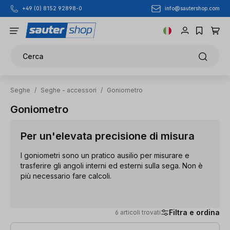
info@sautershop.com
+49 (0) 8152 92898-0
Passa al contenuto principale
Cerca
Seghe
/
Seghe - accessori
/
Goniometro
Goniometro
Per un'elevata precisione di misura
I goniometri sono un pratico ausilio per misurare e
trasferire gli angoli interni ed esterni sulla sega. Non è
più necessario fare calcoli.
Filtra e ordina
6 articoli trovati
6 articoli trovati