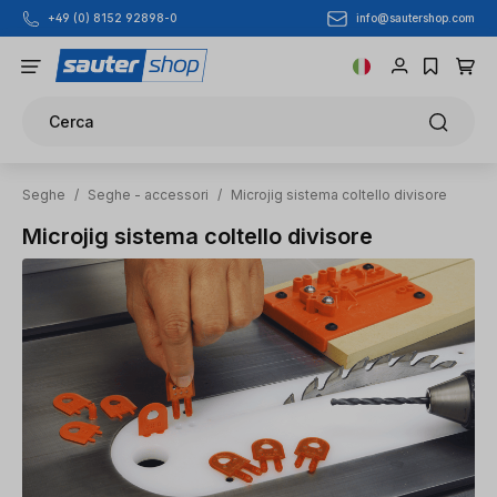
info@sautershop.com
+49 (0) 8152 92898-0
Passa al contenuto principale
Cerca
Seghe
/
Seghe - accessori
/
Microjig sistema coltello divisore
Microjig sistema coltello divisore