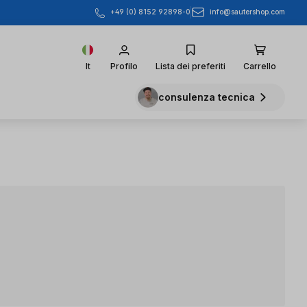
info@sautershop.com
+49 (0) 8152 92898-0
It
Profilo
Lista dei preferiti
Carrello
consulenza tecnica