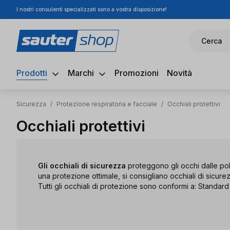
I nostri consulenti specializzati sono a vostra disposizione!
ssa al contenuto principale
Salta alla ricerca
Passa alla navigazione principale
Cerca
Prodotti
Marchi
Promozioni
Novità
Sicurezza
/
Protezione respiratoria e facciale
/
Occhiali protettivi
Occhiali protettivi
Gli occhiali di sicurezza
proteggono gli occhi dalle polv
una protezione ottimale, si consigliano occhiali di sicure
Tutti gli occhiali di protezione sono conformi a: Standar