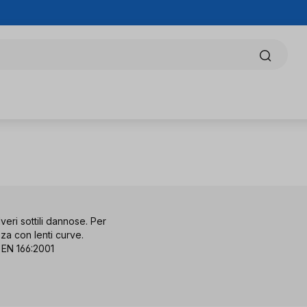
eri sottili dannose. Per
zza con lenti curve.
d EN 166:2001