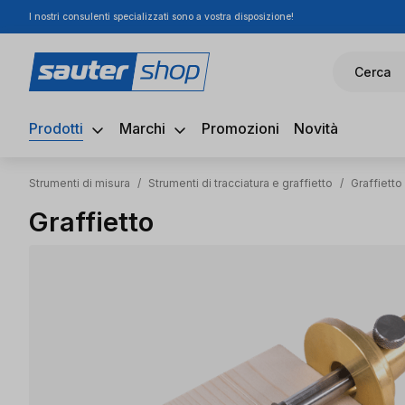
I nostri consulenti specializzati sono a vostra disposizione!
ssa al contenuto principale
Salta alla ricerca
Passa alla navigazione principale
Cerca
Prodotti
Marchi
Promozioni
Novità
Strumenti di misura
/
Strumenti di tracciatura e graffietto
/
Graffietto
Graffietto