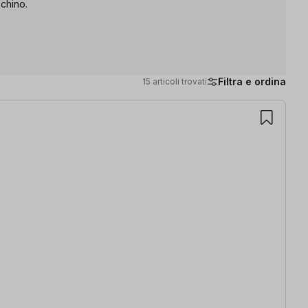
schino.
Filtra e ordina
15 articoli trovati