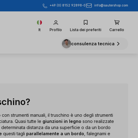
info@sautershop.com
+49 (0) 8152 92898-0
It
Profilo
Lista dei preferiti
Carrello
consulenza tecnica
uschino?
 con strumenti manuali, il truschino è uno degli strumenti
ciatura. Quasi tutte le
giunzioni in legno
sono realizzate
a determinata distanza da una superficie o da un bordo
e
questi tagli
parallelamente a un bordo
, falegnami e