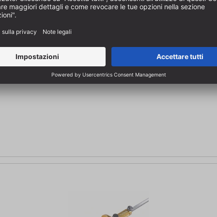
n 1
ultifunzione di alta qualità ed eleganza Squadra da falegname, falsa squadra e truschino in un unico strumento