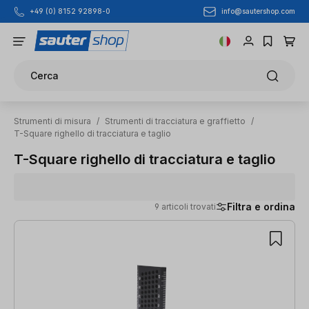
info@sautershop.com
+49 (0) 8152 92898-0
Passa al contenuto principale
Cerca
Strumenti di misura
/
Strumenti di tracciatura e graffietto
/
T-Square righello di tracciatura e taglio
T-Square righello di tracciatura e taglio
Filtra e ordina
9 articoli trovati
9 articoli trovati