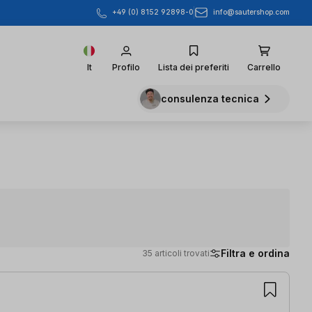
info@sautershop.com
+49 (0) 8152 92898-0
It
Profilo
Lista dei preferiti
Carrello
consulenza tecnica
Filtra e ordina
35 articoli trovati