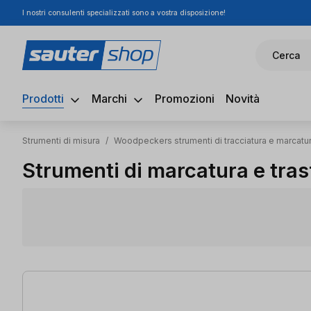
I nostri consulenti specializzati sono a vostra disposizione!
ssa al contenuto principale
Salta alla ricerca
Passa alla navigazione principale
Cerca
Prodotti
Marchi
Promozioni
Novità
Strumenti di misura
/
Woodpeckers strumenti di tracciatura e marcatu
Strumenti di marcatura e tra
35 articoli trovati