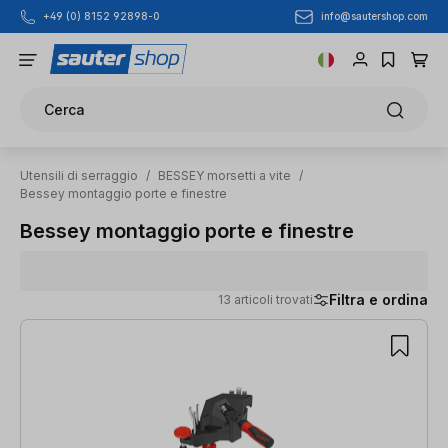
info@sautershop.com
+49 (0) 8152 92898-0
Passa al contenuto principale
Cerca
Utensili di serraggio
/
BESSEY morsetti a vite
/
Bessey montaggio porte e finestre
Bessey montaggio porte e finestre
Filtra e ordina
13 articoli trovati
13 articoli trovati