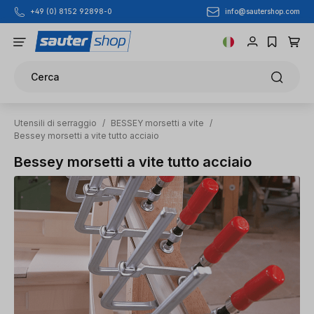
info@sautershop.com
+49 (0) 8152 92898-0
Passa al contenuto principale
Cerca
Utensili di serraggio
/
BESSEY morsetti a vite
/
Bessey morsetti a vite tutto acciaio
Bessey morsetti a vite tutto acciaio