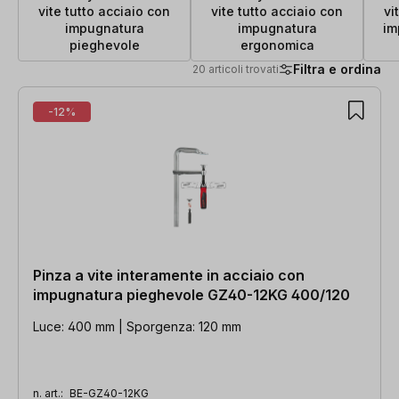
vite tutto acciaio con
vite tutto acciaio con
vi
impugnatura
impugnatura
im
pieghevole
ergonomica
Filtra e ordina
20 articoli trovati
20 articoli trovati
-12%
Pinza a vite interamente in acciaio con
impugnatura pieghevole GZ40-12KG 400/120
Luce: 400 mm | Sporgenza: 120 mm
n. art.:
BE-GZ40-12KG