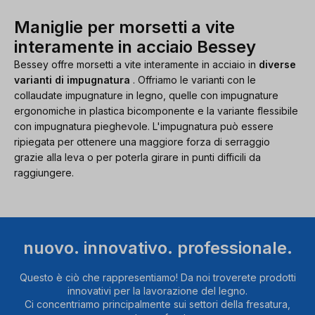
Maniglie per morsetti a vite
interamente in acciaio Bessey
Bessey offre morsetti a vite interamente in acciaio in
diverse
varianti di impugnatura
. Offriamo le varianti con le
collaudate impugnature in legno, quelle con impugnature
ergonomiche in plastica bicomponente e la variante flessibile
con impugnatura pieghevole. L'impugnatura può essere
ripiegata per ottenere una maggiore forza di serraggio
grazie alla leva o per poterla girare in punti difficili da
raggiungere.
nuovo. innovativo. professionale.
Questo è ciò che rappresentiamo! Da noi troverete prodotti
innovativi per la lavorazione del legno.
Ci concentriamo principalmente sui settori della fresatura,