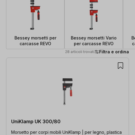
Bessey morsetti per
Bessey morsetti Vario
B
carcasse REVO
per carcasse REVO
c
Filtra e ordina
28 articoli trovati
28 articoli trovati
UniKlamp UK 300/80
Morsetto per corpi mobili UniKlamp | per legno, plastica