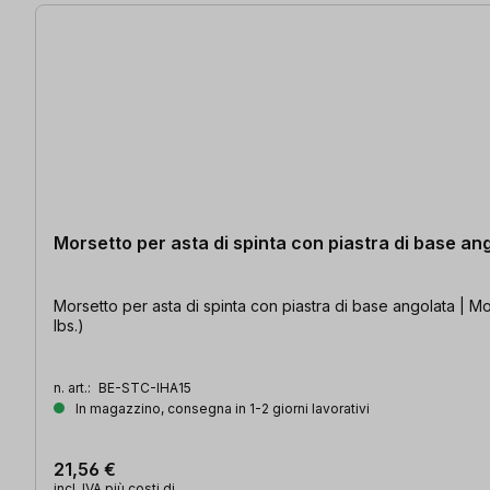
13 articoli trovati
Morsetto per asta di spinta con piastra di base an
Morsetto per asta di spinta con piastra di base angolata | Mo
Ibs.)
n. art.:
BE-STC-IHA15
In magazzino, consegna in 1-2 giorni lavorativi
21,56 €
incl. IVA più costi di