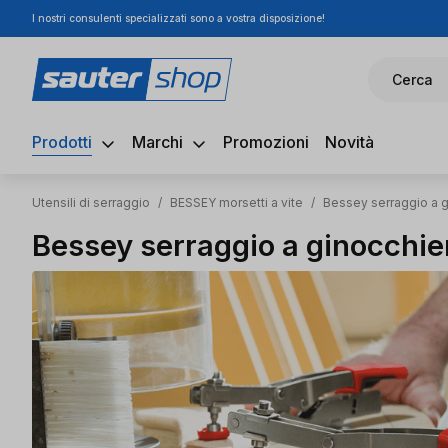
I nostri consulenti specializzati sono a vostra disposizione!
ssa al contenuto principale
Salta alla ricerca
Passa alla navigazione principale
Cerca
Prodotti
Marchi
Promozioni
Novità
Utensili di serraggio
/
BESSEY morsetti a vite
/
Bessey serraggio a g
Bessey serraggio a ginocchie