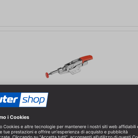
izzontale STC-IHH /25
 leva variabile - per acciaio, legno e plastica | Larghezza di serrag