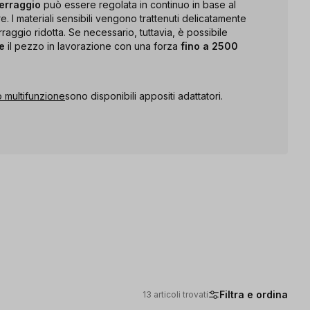
serraggio
può essere regolata in continuo in base al
e. I materiali sensibili vengono trattenuti delicatamente
raggio ridotta. Se necessario, tuttavia, è possibile
te
il pezzo in lavorazione con una forza
fino a 2500
o multifunzione
sono disponibili appositi adattatori.
Filtra e ordina
13 articoli trovati