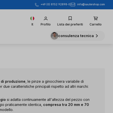
info@sautershop.com
+49 (0) 8152 92898-0
It
Profilo
Lista dei preferiti
Carrello
consulenza tecnica
à di produzione
, le pinze a ginocchiera variabile di
 due caratteristiche principali rispetto ad altri marchi:
ggio
si adatta continuamente all'altezza del pezzo con
gio praticamente identica,
compresa tra 20 mm e 70
modello.