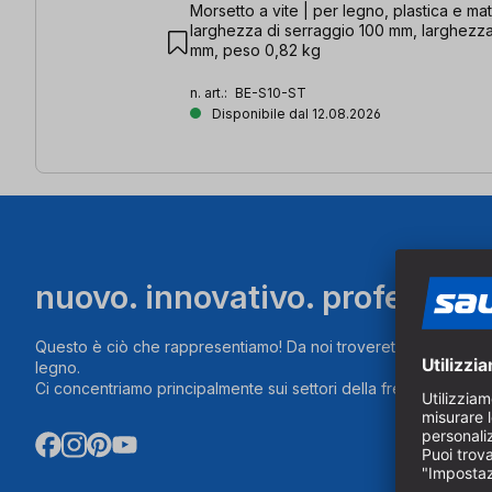
Morsetto a vite | per legno, plastica e mater
larghezza di serraggio 100 mm, larghezz
mm, peso 0,82 kg
n. art.:
BE-S10-ST
Disponibile dal 12.08.2026
nuovo. innovativo. profession
Questo è ciò che rappresentiamo! Da noi troverete prodotti inn
legno.
Ci concentriamo principalmente sui settori della fresatura, segat