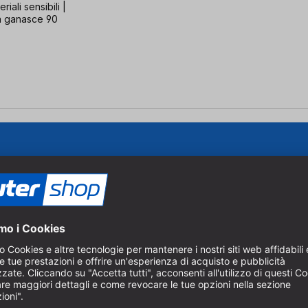
iali sensibili |
a ganasce 90
ale.
Per iscriverti alla nostra news
ovativi per la lavorazione del
necessario accettare i cookie
ura e foratura.
Gestisci impostazioni cookie