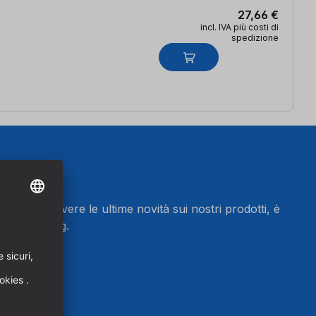
27,66 €
incl. IVA più costi di
spedizione
letter e ricevere le ultime novità sui nostri prodotti, è
 di marketing.