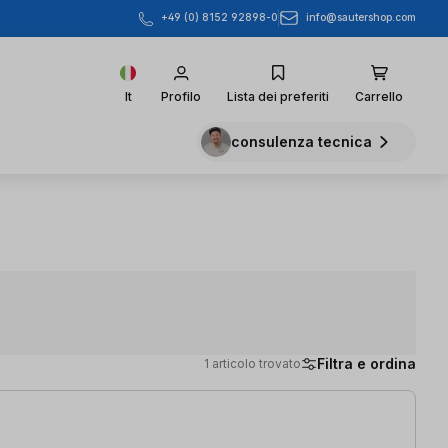
info@sautershop.com
+49 (0) 8152 92898-0
It
Profilo
Lista dei preferiti
Carrello
consulenza tecnica
Filtra e ordina
1 articolo trovato