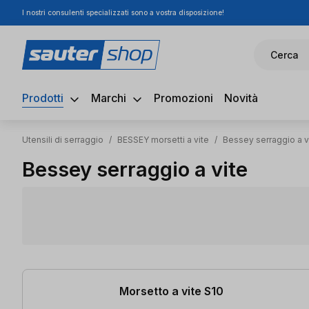
I nostri consulenti specializzati sono a vostra disposizione!
ssa al contenuto principale
Salta alla ricerca
Passa alla navigazione principale
Cerca
Prodotti
Marchi
Promozioni
Novità
Utensili di serraggio
/
BESSEY morsetti a vite
/
Bessey serraggio a v
Bessey serraggio a vite
1 articolo trovato
Morsetto a vite S10