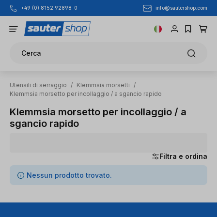
info@sautershop.com
+49 (0) 8152 92898-0
Passa al contenuto principale
Cerca
Utensili di serraggio
/
Klemmsia morsetti
/
Klemmsia morsetto per incollaggio / a sgancio rapido
Klemmsia morsetto per incollaggio / a
sgancio rapido
Filtra e ordina
0 articoli trovati
Nessun prodotto trovato.