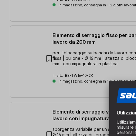
In magazzino, consegna in 1-2 giorni lavorat
Elemento di serraggio fisso per ba
lavoro da 200 mm
per il bloccaggio su banchi da lavoro c
fissa | bullone - Ø 16 mm | altezza di bl
mm | con impugnatura in plastica
n. art.:
BE-TW16-10-2K
In magazzino, consegna in 1-2 giorni lavorat
Elemento di serraggio variabile pe
lavoro con impugnatura 2K
sporgenza variabile per un serraggio prec
Ø 16 mm | altezza di serraggio max. 200 