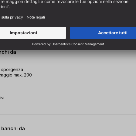
ivi
nchi da
on sporgenza
occaggio max. 200
ivi
r banchi da