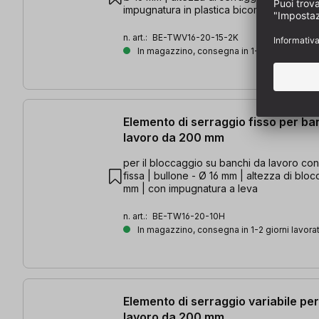
impugnatura in plastica bicomponente
n. art.:
BE-TWV16-20-15-2K
In magazzino, consegna in 1-2 giorni lavorat
Elemento di serraggio fisso per ba
lavoro da 200 mm
per il bloccaggio su banchi da lavoro c
fissa | bullone - Ø 16 mm | altezza di bl
mm | con impugnatura a leva
n. art.:
BE-TW16-20-10H
In magazzino, consegna in 1-2 giorni lavorat
Elemento di serraggio variabile pe
lavoro da 200 mm