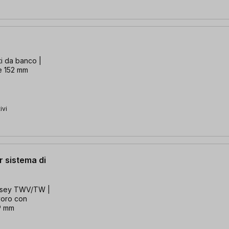
ti da banco |
e 152 mm
ivi
r sistema di
essey TWV/TW |
voro con
19 mm