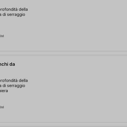
rofondità della
a di serraggio
ivi
nchi da
rofondità della
a di serraggio
iera
ivi