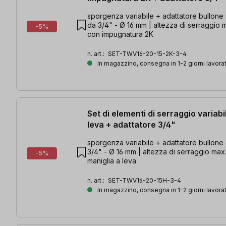
sporgenza variabile + adattatore bullone s
da 3/4" - Ø 16 mm | altezza di serraggio
-5%
con impugnatura 2K
n. art.:
SET-TWV16-20-15-2K-3-4
In magazzino, consegna in 1-2 giorni lavorat
Set di elementi di serraggio variabil
leva + adattatore 3/4"
sporgenza variabile + adattatore bullone 
3/4" - Ø 16 mm | altezza di serraggio ma
-5%
maniglia a leva
n. art.:
SET-TWV16-20-15H-3-4
In magazzino, consegna in 1-2 giorni lavorat