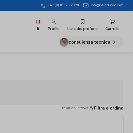
info@sautershop.com
+49 (0) 8152 92898-0
It
Profilo
Lista dei preferiti
Carrello
consulenza tecnica
Filtra e ordina
12 articoli trovati