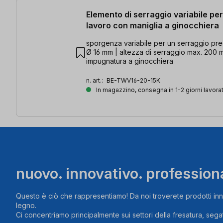
Elemento di serraggio variabile pe
lavoro con maniglia a ginocchiera
sporgenza variabile per un serraggio prec
Ø 16 mm | altezza di serraggio max. 200 
impugnatura a ginocchiera
n. art.:
BE-TWV16-20-15K
In magazzino, consegna in 1-2 giorni lavorat
nuovo. innovativo. profession
Questo è ciò che rappresentiamo! Da noi troverete prodotti inn
legno.
Ci concentriamo principalmente sui settori della fresatura, segat