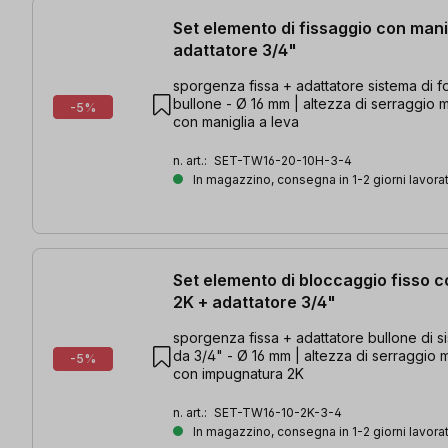
Set elemento di fissaggio con manig
adattatore 3/4"
sporgenza fissa + adattatore sistema di fo
bullone - Ø 16 mm | altezza di serraggio 
-5%
con maniglia a leva
n. art.:
SET-TW16-20-10H-3-4
In magazzino, consegna in 1-2 giorni lavorat
Set elemento di bloccaggio fisso c
2K + adattatore 3/4"
sporgenza fissa + adattatore bullone di s
da 3/4" - Ø 16 mm | altezza di serraggio
-5%
con impugnatura 2K
n. art.:
SET-TW16-10-2K-3-4
In magazzino, consegna in 1-2 giorni lavorat