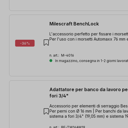
Milescraft BenchLock
L'accessorio perfetto per fissare i morset
Per l'uso con i morsetti Automaxx 76 mm 
-36%
n. art.:
M-4016
In magazzino, consegna in 1-2 giorni lavorat
Adattatore per banco da lavoro pe
fori 3/4"
Accessorio per elementi di serraggio B
Per perni con Ø 16 mm | Per banchi da la
sistema a fori 3/4" (19,05 mm) e sistema 
n. art.:
BE-TW16AW19