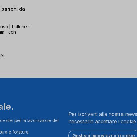
r banchi da
iso | bullone -
mm | con
ivi
ale.
Per iscriverti alla nostra news
ovativi per la lavorazione del
necessario accettare i cookie
ura e foratura.
Gestisci impostazioni cookie