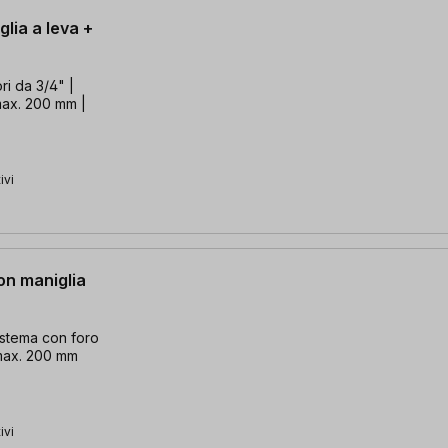
lia a leva +
ri da 3/4" |
max. 200 mm |
ivi
on maniglia
istema con foro
 max. 200 mm
ivi