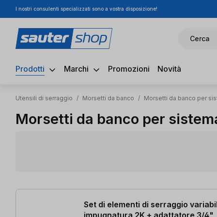
I nostri consulenti specializzati sono a vostra disposizione!
ssa al contenuto principale
Salta alla ricerca
Passa alla navigazione principale
Cerca
Prodotti
Marchi
Promozioni
Novità
Utensili di serraggio
/
Morsetti da banco
/
Morsetti da banco per sis
Morsetti da banco per sistema
12 articoli trovati
Set di elementi di serraggio variabi
impugnatura 2K + adattatore 3/4"