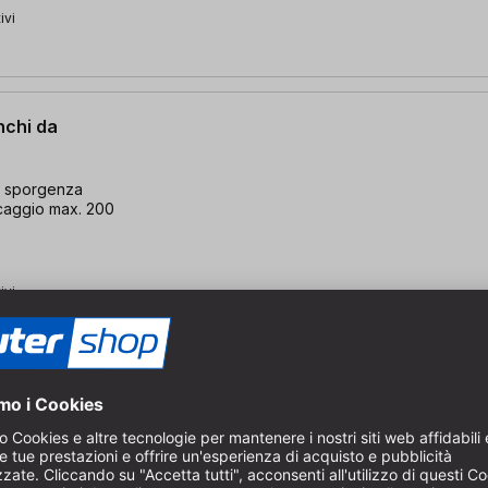
ivi
nchi da
on sporgenza
occaggio max. 200
ivi
r banchi da
iso | bullone -
mm | con