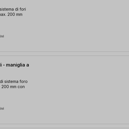
istema di fori
 max. 200 mm
ivi
i - maniglia a
di sistema foro
x. 200 mm con
ivi