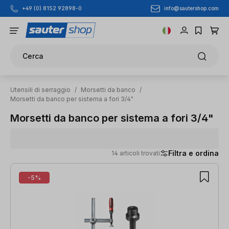
info@sautershop.com
+49 (0) 8152 92898-0
Passa al contenuto principale
Cerca
Utensili di serraggio
/
Morsetti da banco
/
Morsetti da banco per sistema a fori 3/4"
Morsetti da banco per sistema a fori 3/4"
Filtra e ordina
14 articoli trovati
14 articoli trovati
-5%