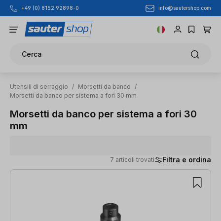
info@sautershop.com
+49 (0) 8152 92898-0
Passa al contenuto principale
Cerca
Utensili di serraggio
/
Morsetti da banco
/
Morsetti da banco per sistema a fori 30 mm
Morsetti da banco per sistema a fori 30
mm
Filtra e ordina
7 articoli trovati
7 articoli trovati