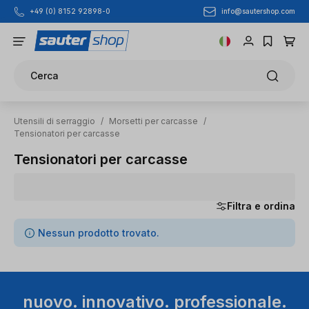
info@sautershop.com
+49 (0) 8152 92898-0
Passa al contenuto principale
Cerca
Utensili di serraggio
/
Morsetti per carcasse
/
Tensionatori per carcasse
Tensionatori per carcasse
Filtra e ordina
0 articoli trovati
Nessun prodotto trovato.
nuovo. innovativo. professionale.