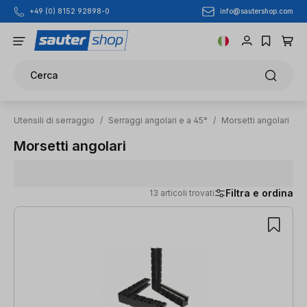
info@sautershop.com
+49 (0) 8152 92898-0
Passa al contenuto principale
Cerca
Utensili di serraggio
/
Serraggi angolari e a 45°
/
Morsetti angolari
Morsetti angolari
Filtra e ordina
13 articoli trovati
13 articoli trovati