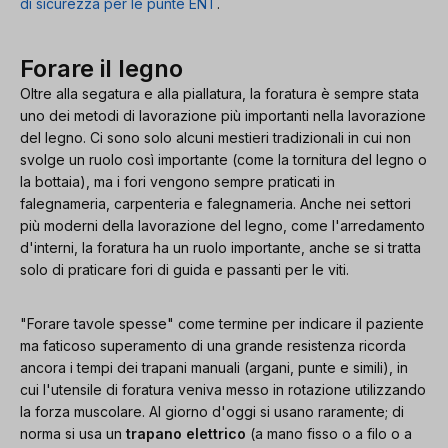
di sicurezza per le punte ENT
.
Forare il legno
Oltre alla segatura e alla piallatura, la foratura è sempre stata
uno dei metodi di lavorazione più importanti nella lavorazione
del legno. Ci sono solo alcuni mestieri tradizionali in cui non
svolge un ruolo così importante (come la tornitura del legno o
la bottaia), ma i fori vengono sempre praticati in
falegnameria, carpenteria e falegnameria. Anche nei settori
più moderni della lavorazione del legno, come l'arredamento
d'interni, la foratura ha un ruolo importante, anche se si tratta
solo di praticare fori di guida e passanti per le viti.
"Forare tavole spesse" come termine per indicare il paziente
ma faticoso superamento di una grande resistenza ricorda
ancora i tempi dei trapani manuali (argani, punte e simili), in
cui l'utensile di foratura veniva messo in rotazione utilizzando
la forza muscolare. Al giorno d'oggi si usano raramente; di
norma si usa un
trapano elettrico
(a mano fisso o a filo o a