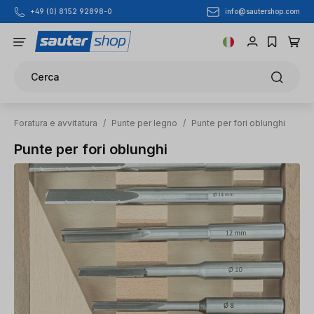
info@sautershop.com
+49 (0) 8152 92898-0
Passa al contenuto principale
Cerca
Foratura e avvitatura
/
Punte per legno
/
Punte per fori oblunghi
Punte per fori oblunghi