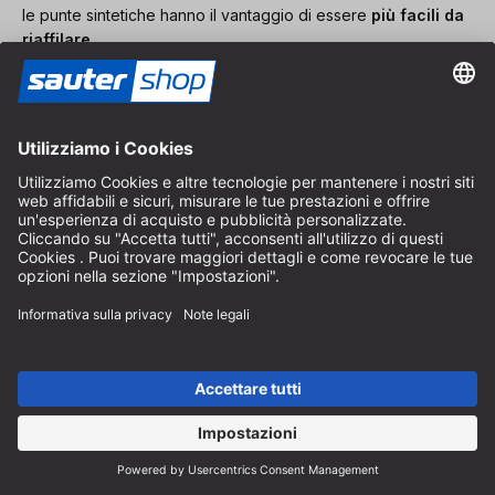
le punte sintetiche hanno il vantaggio di essere
più facili da
riaffilare
.
nuovo. innovativo. professionale.
Questo è ciò che rappresentiamo! Da noi troverete prodotti
innovativi per la lavorazione del legno.
Ci concentriamo principalmente sui settori della fresatura,
segatura e foratura.
Per iscriverti alla nostra newsletter e ricevere le
ultime novità sui nostri prodotti, è necessario
accettare i cookie di marketing.
Gestisci impostazioni cookie