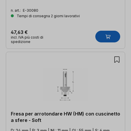
n. art.:
E-30080
Tempi di consegna 2 giorni lavorativi
47,63 €
incl. IVA più costi di
spedizione
Fresa per arrotondare HW (HM) con cuscinetto
a sfere - Soft
D: 24 mm | R: 3 mm | NL: 11 mm | GL: 55 mm | S: 6 mm