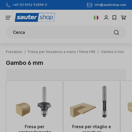
info@sautershop.com
+49 (0) 8152 92898-0
Passa al contenuto principale
Cerca
Fresatura
/
Frese per fresatrice a mano / frese HM
/
Gambo 6 mm
Gambo 6 mm
Fresa per
Frese per ritaglio e