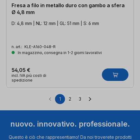
Fresa a filo in metallo duro con gambo a sfera
Ø 4,8 mm
D: 4,8 mm | NL: 12 mm | GL: 51 mm | S: 6 mm
n. art.:
KLE-A160-048-R
In magazzino, consegna in 1-2 giorni lavorativi
54,05 €
incl. IVA più costi di
spedizione
1
2
3
Pagina
Pagina
Pagina
nuovo. innovativo. professionale.
Questo è ciò che rappresentiamo! Da noi troverete prodotti