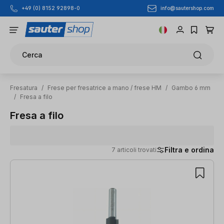
info@sautershop.com
+49 (0) 8152 92898-0
Passa al contenuto principale
Cerca
Fresatura
/
Frese per fresatrice a mano / frese HM
/
Gambo 6 mm
/
Fresa a filo
Fresa a filo
Filtra e ordina
7 articoli trovati
7 articoli trovati