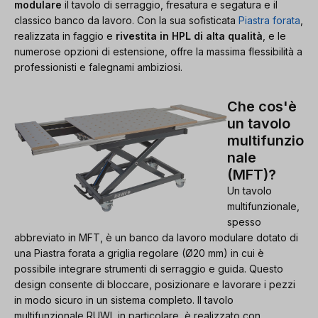
modulare
il tavolo di serraggio, fresatura e segatura e il
classico banco da lavoro. Con la sua sofisticata
Piastra forata
,
realizzata in faggio e
rivestita in HPL di alta qualità
, e le
numerose opzioni di estensione, offre la massima flessibilità a
professionisti e falegnami ambiziosi.
Che cos'è
un tavolo
multifunzio
nale
(MFT)?
Un tavolo
multifunzionale,
spesso
abbreviato in MFT, è un banco da lavoro modulare dotato di
una Piastra forata a griglia regolare (Ø20 mm) in cui è
possibile integrare strumenti di serraggio e guida. Questo
design consente di bloccare, posizionare e lavorare i pezzi
in modo sicuro in un sistema completo. Il tavolo
multifunzionale RUWI, in particolare, è realizzato con