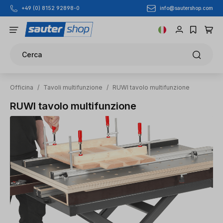
info@sautershop.com
+49 (0) 8152 92898-0
Passa al contenuto principale
Cerca
Officina
/
Tavoli multifunzione
/
RUWI tavolo multifunzione
RUWI tavolo multifunzione