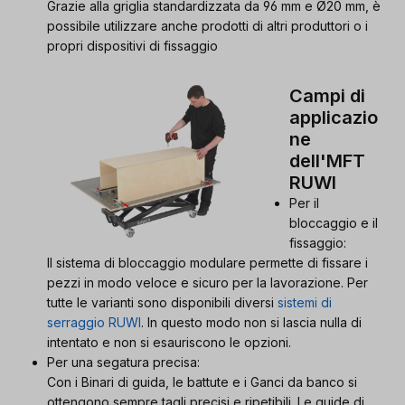
Grazie alla griglia standardizzata da 96 mm e Ø20 mm, è
possibile utilizzare anche prodotti di altri produttori o i
propri dispositivi di fissaggio
Campi di
applicazio
ne
dell'MFT
RUWI
Per il
bloccaggio e il
fissaggio:
Il sistema di bloccaggio modulare permette di fissare i
pezzi in modo veloce e sicuro per la lavorazione. Per
tutte le varianti sono disponibili diversi
sistemi di
serraggio RUWI
. In questo modo non si lascia nulla di
intentato e non si esauriscono le opzioni.
Per una segatura precisa:
Con i Binari di guida, le battute e i Ganci da banco si
ottengono sempre tagli precisi e ripetibili. Le guide di