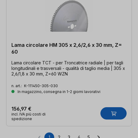
Lama circolare HM 305 x 2,6/2,6 x 30 mm, Z=
60
Lama circolare TCT - per Troncatrice radiale | per tagli
longitudinali e trasversali - qualità di taglio media | 305 x
2,6/1,8 x 30 mm, Z=60 WZN
n. art.:
K-111450-305-030
In magazzino, consegna in 1-2 giorni lavorativi
156,97 €
incl. IVA più costi di
spedizione
1
2
3
4
5