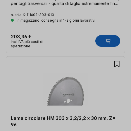
per tagli trasversali - qualità di taglio estremamente fine |
303- x 3,2/2,2 x 30mm, Z=60 DHZ
n. art.:
K-111602-303-010
In magazzino, consegna in 1-2 giorni lavorativi
203,36 €
incl. IVA più costi di
spedizione
Lama circolare HM 303 x 3,2/2,2 x 30 mm, Z=
96