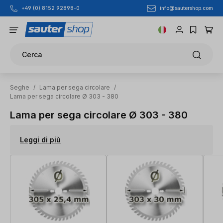
info@sautershop.com
+49 (0) 8152 92898-0
Passa al contenuto principale
Cerca
Seghe
/
Lama per sega circolare
/
Lama per sega circolare Ø 303 - 380
Lama per sega circolare Ø 303 - 380
Leggi di più