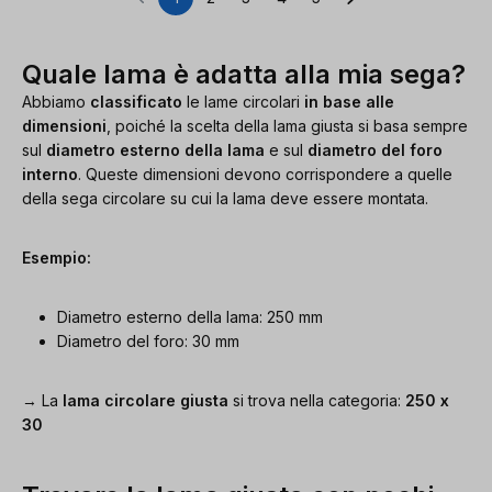
Pagina
Pagina
Pagina
Pagina
Pagina
Quale lama è adatta alla mia sega?
Abbiamo
classificato
le lame circolari
in base alle
dimensioni
, poiché la scelta della lama giusta si basa sempre
sul
diametro esterno della lama
e sul
diametro del foro
interno
. Queste dimensioni devono corrispondere a quelle
della sega circolare su cui la lama deve essere montata.
Esempio:
Diametro esterno della lama: 250 mm
Diametro del foro: 30 mm
→ La
lama circolare giusta
si trova nella categoria:
250 x
30