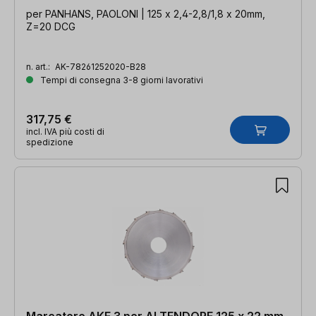
per PANHANS, PAOLONI | 125 x 2,4-2,8/1,8 x 20mm,
Z=20 DCG
n. art.:
AK-78261252020-B28
Tempi di consegna 3-8 giorni lavorativi
317,75 €
incl. IVA più costi di
spedizione
Marcatore AKE 3 per ALTENDORF 125 x 22 mm