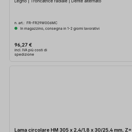
Legno | Troncatrice radiale | Dente alternato
n. art.:
FR-FR29W006MC
In magazzino, consegna in 1-2 giorni lavorativi
96,27 €
incl. IVA più costi di
spedizione
Lama circolare HM 305 x 2,4/1,8 x 30/25,4 mm, Z=