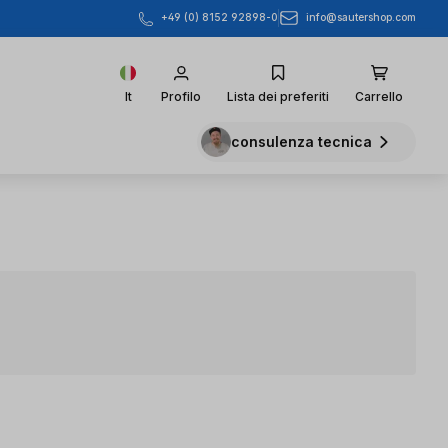
info@sautershop.com
+49 (0) 8152 92898-0
It
Profilo
Lista dei preferiti
Carrello
consulenza tecnica