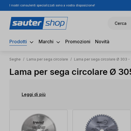
I nostri consulenti specializzati sono a vostra disposizione!
ssa al contenuto principale
Salta alla ricerca
Passa alla navigazione principale
Cerca
Prodotti
Marchi
Promozioni
Novità
Seghe
/
Lama per sega circolare
/
Lama per sega circolare Ø 303 -
Lama per sega circolare Ø 3
Leggi di più