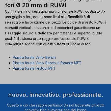
fori Ø 20 mm di RUWI
Con il sistema di serraggio multifunzionale RUWI, costituito da
una griglia a fori, non ci sono limiti alla
flessibilità di
serraggio e lavorazione dei pezzi. Le guide di arresto RUWI, i
morsetti verticali, orizzontali ed eccentrici garantiscono un
fissaggio sicuro e delicato
per materiali e superfici di alta
qualità. Il sistema di serraggio professionale RUWI è
compatibile anche con questi sistemi di Griglia di fori:
Piastra forata Vario-Bench
Piastra forata Vario-Bench in formato MFT
Piastra forata Festool MFT
nuovo. innovativo. professionale.
Questo è ciò che rappresentiamo! Da noi troverete prodotti
innovativi per la lavorazione del legno.