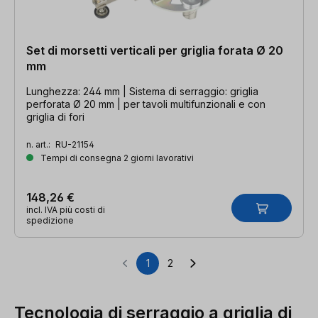
Set di morsetti verticali per griglia forata Ø 20
mm
Lunghezza: 244 mm | Sistema di serraggio: griglia
perforata Ø 20 mm | per tavoli multifunzionali e con
griglia di fori
n. art.:
RU-21154
Tempi di consegna 2 giorni lavorativi
148,26 €
incl. IVA più costi di
spedizione
1
2
Pagina
Pagina
Tecnologia di serraggio a griglia di