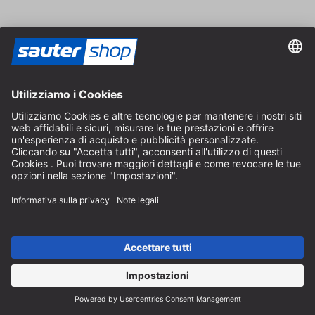
Contatto
Consulenza specializzata
+49 (0) 8152 92898-80
info@sautershop.com
Linea di assistenza
+49 (0) 8152 92898-81
info@sautershop.com
Orari telefonici dal lunedì al venerdì
08:30 - 12:30 & 14:00 - 16:30
Indirizzo
Negozio / Punto vendita
Arzbergerstraße 4