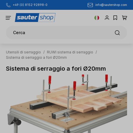
info@sautershop.com
+49 (0) 8152 92898-0
Passa al contenuto principale
Cerca
Utensili di serraggio
/
RUWI sistema di serraggio
/
Sistema di serraggio a fori Ø20mm
Sistema di serraggio a fori Ø20mm