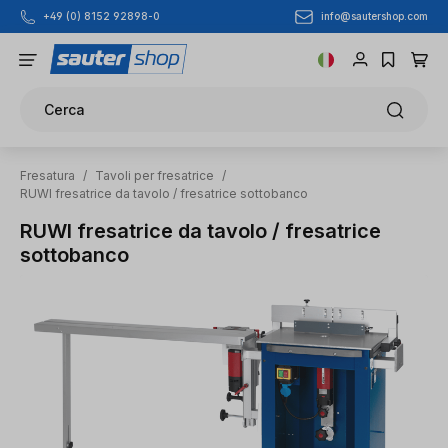
info@sautershop.com
+49 (0) 8152 92898-0
Passa al contenuto principale
Cerca
Fresatura
/
Tavoli per fresatrice
/
RUWI fresatrice da tavolo / fresatrice sottobanco
RUWI fresatrice da tavolo / fresatrice
sottobanco