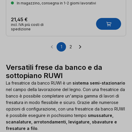
In magazzino, consegna in 1-2 giorni lavorativi
21,45 €
incl. IVA più costi di
spedizione
1
2
Pagina
Pagina
Versatili frese da banco e da
sottopiano RUWI
La fresatrice da banco RUWI è un
sistema semi-stazionario
nel campo della lavorazione del legno. Con una fresatrice da
banco è possibile completare un'ampia gamma di lavori di
fresatura in modo flessibile e sicuro. Grazie alle numerose
opzioni di configurazione, con una fresatrice da banco RUWI
è possibile eseguire in pochissimo tempo
smussature,
scanalature, arrotondamenti, levigature, sbavature e
fresature a filo
.