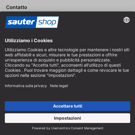
Contatto
Consulenza specializzata
+49 (0) 8152 92898-80
info@sautershop.com
Linea di assistenza
+49 (0) 8152 92898-81
info@sautershop.com
Orari telefonici dal lunedì al venerdì
08:30 - 12:30 & 14:00 - 16:30
Indirizzo
Negozio / Punto vendita
Arzbergerstraße 4
82211 Herrsching