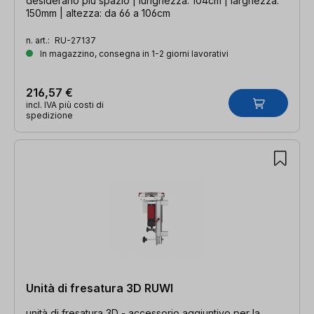
desiderano più spazio | lunghezza: 104cm | larghezza:
150mm | altezza: da 66 a 106cm
n. art.:
RU-27137
In magazzino, consegna in 1-2 giorni lavorativi
216,57 €
incl. IVA più costi di
spedizione
Unità di fresatura 3D RUWI
unità di fresatura 3D - accessorio aggiuntivo per la