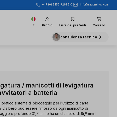
info@sautershop.com
+49 (0) 8152 92898-0
It
Profilo
Lista dei preferiti
Carrello
consulenza tecnica
vigatura / manicotti di levigatura
avvitatori a batteria
n pratico sistema di bloccaggio per l'utilizzo di carta
ra. L'albero può essere rimosso da ogni manicotto di
ntaggio è profondo 31,7 mm e ha un diametro di 15,9 mm. I