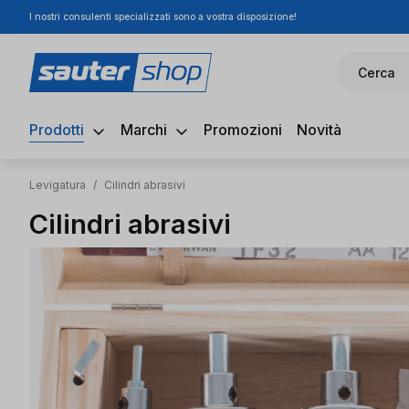
I nostri consulenti specializzati sono a vostra disposizione!
ssa al contenuto principale
Salta alla ricerca
Passa alla navigazione principale
Cerca
Prodotti
Marchi
Promozioni
Novità
Levigatura
/
Cilindri abrasivi
Cilindri abrasivi