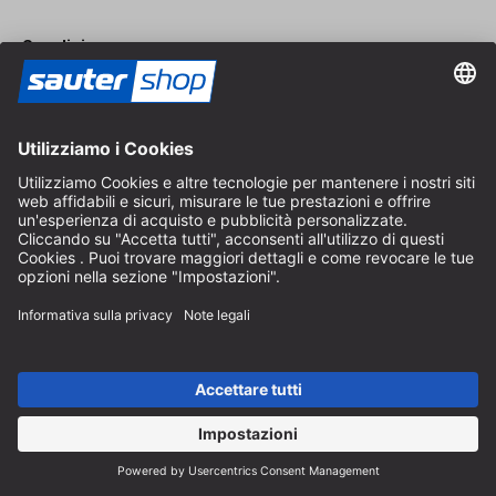
Spedizione
Contatto
Consulenza specializzata
+49 (0) 8152 92898-80
info@sautershop.com
Linea di assistenza
+49 (0) 8152 92898-81
info@sautershop.com
Orari telefonici dal lunedì al venerdì
08:30 - 12:30 & 14:00 - 16:30