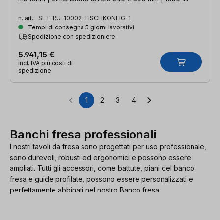
n. art.:
SET-RU-10002-TISCHKONFIG-1
Tempi di consegna 5 giorni lavorativi
Spedizione con spedizioniere
5.941,15 €
incl. IVA più costi di
spedizione
1
2
3
4
Pagina
Pagina
Pagina
Pagina
Banchi fresa professionali
I nostri tavoli da fresa sono progettati per uso professionale,
sono durevoli, robusti ed ergonomici e possono essere
ampliati. Tutti gli accessori, come battute, piani del banco
fresa e guide profilate, possono essere personalizzati e
perfettamente abbinati nel nostro Banco fresa.