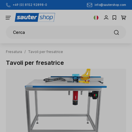
info@sautershop.com
+49 (0) 8152 92898-0
Passa al contenuto principale
Cerca
Fresatura
/
Tavoli per fresatrice
Tavoli per fresatrice